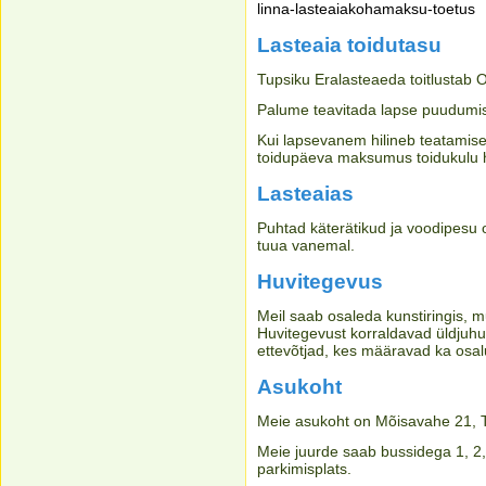
linna-lasteaiakohamaksu-toetus
Lasteaia toidutasu
Tupsiku Eralasteaeda toitlustab 
Palume teavitada lapse puudumise
Kui lapsevanem hilineb teatamiseg
toidupäeva maksumus toidukulu 
Lasteaias
Puhtad käterätikud ja voodipesu 
tuua vanemal.
Huvitegevus
Meil saab osaleda kunstiringis, 
Huvitegevust korraldavad üldjuhul
ettevõtjad, kes määravad ka osal
Asukoht
Meie asukoht on Mõisavahe 21, T
Meie juurde saab bussidega 1, 2,
parkimisplats.