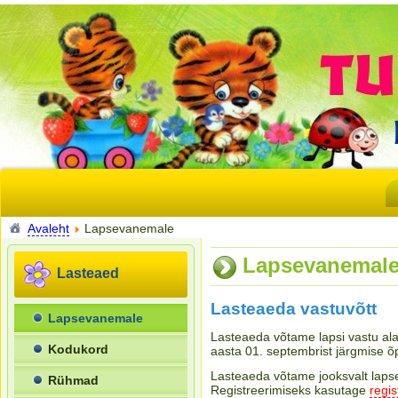
Avaleht
Lapsevanemale
Lapsevanemal
Lasteaed
Lasteaeda vastuvõtt
Lapsevanemale
Lasteaeda võtame lapsi vastu ala
Kodukord
aasta 01. septembrist järgmise õ
Lasteaeda võtame jooksvalt laps
Rühmad
Registreerimiseks kasutage
regis