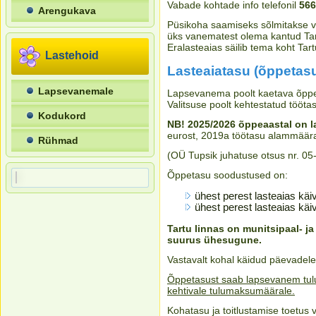
Vabade kohtade info telefonil
566
Arengukava
Püsikoha saamiseks sõlmitakse v
üks vanematest olema kantud Tart
Eralasteaias säilib tema koht Tart
Lastehoid
Lasteaiatasu (õppetas
Lapsevanemale
Lapsevanema poolt kaetava õppe
Valitsuse poolt kehtestatud tööt
Kodukord
NB! 2025/2026 õppeaastal on l
eurost, 2019a töötasu alammäära
Rühmad
(OÜ Tupsik juhatuse otsus nr. 0
Õppetasu soodustused on:
ühest perest lasteaias käiv
ühest perest lasteaias käi
Tartu linnas on munitsipaal- j
suurus ühesugune.
Vastavalt kohal käidud päevadele
Õppetasust saab lapsevanem tulud
kehtivale tulumaksumäärale.
Kohatasu ja toitlustamise toetus