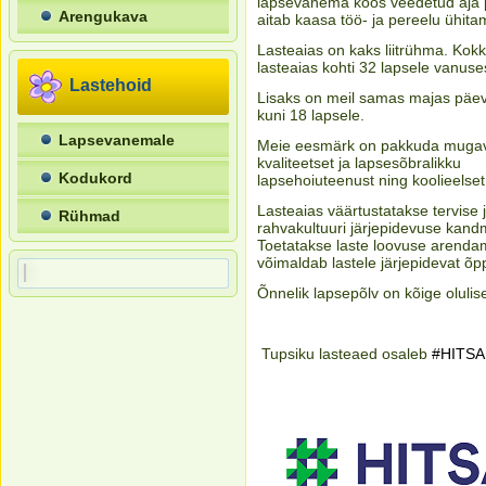
lapsevanema koos veedetud aja
Arengukava
aitab kaasa töö- ja pereelu ühita
Lasteaias on kaks liitrühma. Kok
lasteaias kohti 32 lapsele vanuse
Lastehoid
Lisaks on meil samas majas päe
kuni 18 lapsele.
Lapsevanemale
Meie eesmärk on pakkuda mugav
kvaliteetset ja lapsesõbralikku
Kodukord
lapsehoiuteenust ning koolieelset
Lasteaias väärtustatakse tervise 
Rühmad
rahvakultuuri järjepidevuse kand
Toetatakse laste loovuse arendam
võimaldab lastele järjepidevat õ
Õnnelik lapsepõlv on kõige olulis
Tupsiku lasteaed osaleb
#HITSA 