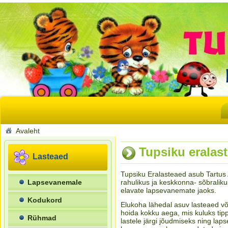
Avaleht
Tupsiku eralast
Lasteaed
Tupsiku Eralasteaed asub Tartus
Lapsevanemale
rahulikus ja keskkonna- sõbralik
elavate lapsevanemate jaoks.
Kodukord
Elukoha lähedal asuv lasteaed v
hoida kokku aega, mis kuluks tipp
Rühmad
lastele järgi jõudmiseks ning laps